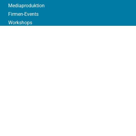
Mediaproduktion
Firmen-Events
Workshops
Projektberatung
Weitere Infos
Gutschein Einlösen
FAQ
Jobs
Teilnahmeerklärung
Teilnahmeerklärung
Vollmacht U18
© bungee.de 2025