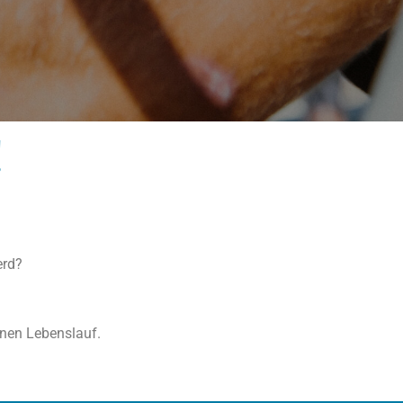
!
erd?
inen Lebenslauf.