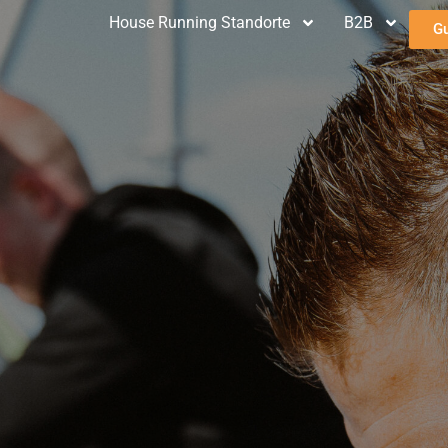
House Running Standorte
B2B
G